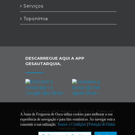
Serviços
Toponímia
DESCARREGUE AQUI A APP
GESAUTARQUIA,
© 2026 Junta de Freguesia de Ouca. Todos os
A Junta de Freguesia de Ouca utiliza cookies para melhorar a sua
direitos reservados |
Termos e Condições
|
experiência de navegação e para fins estatísticos. Ao navegar está a
Proteção de Dados
|
*
Chamada para a rede fixa
consentir a sua utilização.
Termos e Condições
|
Proteção de Dados
nacional.